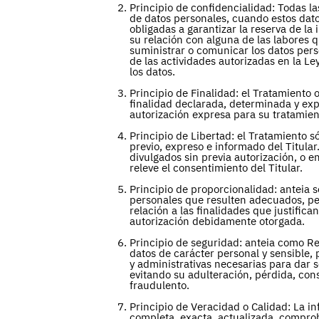
Principio de confidencialidad: Todas l
de datos personales, cuando estos dato
obligadas a garantizar la reserva de la
su relación con alguna de las labores
suministrar o comunicar los datos pers
de las actividades autorizadas en la Ley
los datos.
Principio de Finalidad: el Tratamiento 
finalidad declarada, determinada y explí
autorización expresa para su tratamie
Principio de Libertad: el Tratamiento s
previo, expreso e informado del Titula
divulgados sin previa autorización, o e
releve el consentimiento del Titular.
Principio de proporcionalidad: anteia 
personales que resulten adecuados, pe
relación a las finalidades que justific
autorización debidamente otorgada.
Principio de seguridad: anteia como R
datos de carácter personal y sensible
y administrativas necesarias para dar s
evitando su adulteración, pérdida, con
fraudulento.
Principio de Veracidad o Calidad: La in
completa, exacta, actualizada, comprob