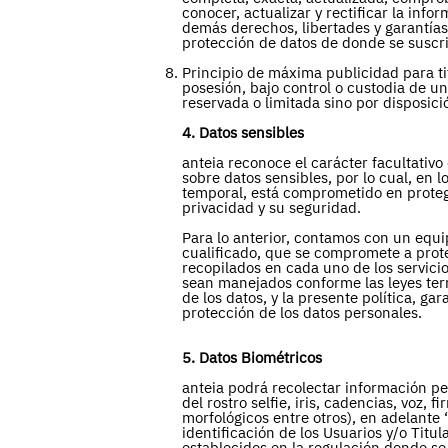
conocer, actualizar y rectificar la info
demás derechos, libertades y garantías a
protección de datos de donde se suscri
Principio de máxima publicidad para ti
posesión, bajo control o custodia de un
reservada o limitada sino por disposició
4. Datos sensibles
anteia reconoce el carácter facultativo
sobre datos sensibles, por lo cual, en 
temporal, está comprometido en protege
privacidad y su seguridad.
Para lo anterior, contamos con un equi
cualificado, que se compromete a prote
recopilados en cada uno de los servici
sean manejados conforme las leyes terri
de los datos, y la presente política, g
protección de los datos personales.
5. Datos Biométricos
anteia podrá recolectar información pe
del rostro selfie, iris, cadencias, voz, 
morfológicos entre otros), en adelante 
identificación de los Usuarios y/o Titu
establecidos en la regulación donde se 