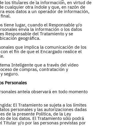
 los titulares de la información, en virtud de
de cualquier otra índole y que, en razón de
istra esos datos a un operador de información,
final.
os tiene lugar, cuando el Responsable y/o
sonales envía la información o los datos
 es Responsable del Tratamiento y se
bicación geográfica.
sonales que implica la comunicación de los
 con el fin de que el Encargado realice el
e.
ma Inteligente que a través del video
roceso de compras, contratación y
 y seguro.
tos Personales
ersonales anteia observará en todo momento
ngida: El Tratamiento se sujeta a los límites
datos personales y las autorizaciones dadas
nes de la presente Política, de la Ley
nto de los datos. El Tratamiento sólo podrá
 Titular y/o por las personas previstas por