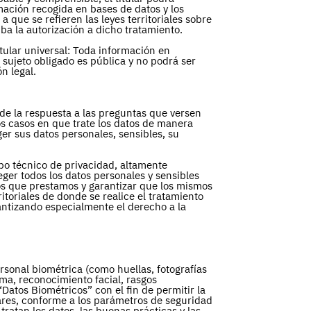
rmación recogida en bases de datos y los
 que se refieren las leyes territoriales sobre
ba la autorización a dicho tratamiento.
tular universal: Toda información en
 sujeto obligado es pública y no podrá ser
n legal.
 de la respuesta a las preguntas que versen
los casos en que trate los datos de manera
r sus datos personales, sensibles, su
po técnico de privacidad, altamente
ger todos los datos personales y sensibles
os que prestamos y garantizar que los mismos
toriales de donde se realice el tratamiento
arantizando especialmente el derecho a la
rsonal biométrica (como huellas, fotografías
firma, reconocimiento facial, rasgos
“Datos Biométricos” con el fin de permitir la
lares, conforme a los parámetros de seguridad
tratan los datos, las buenas prácticas y las