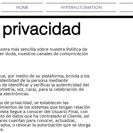
HOME
HYPERAUTOMATION
e privacidad
anera más sencilla sobre nuestra Política de
uier duda, nuestros canales de comunicación
ue, por medio de su plataforma, brinda a los
 identidad de la persona mediante
de identificar y verificar la autenticidad del
ometría, voz, cara), para la celebración de
ma electrónicas.
as de privacidad, se establecen las
imientos de los sistemas que tengan relación
teia llegue a conocer del Usuario Final, con
ento de datos que ha contratado el Cliente, así
res cuentan para conocer, actualizar,
rados, o revocar la autorización que se otorga
ca.