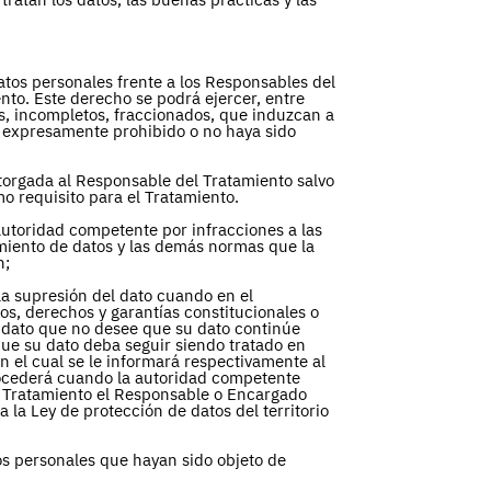
 datos personales frente a los Responsables del
to. Este derecho se podrá ejercer, entre
os, incompletos, fraccionados, que induzcan a
é expresamente prohibido o no haya sido
otorgada al Responsable del Tratamiento salvo
 requisito para el Tratamiento.
 autoridad competente por infracciones a las
amiento de datos y las demás normas que la
n;
 la supresión del dato cuando en el
os, derechos y garantías constitucionales o
el dato que no desee que su dato continúe
que su dato deba seguir siendo tratado en
en el cual se le informará respectivamente al
procederá cuando la autoridad competente
 Tratamiento el Responsable o Encargado
 la Ley de protección de datos del territorio
os personales que hayan sido objeto de