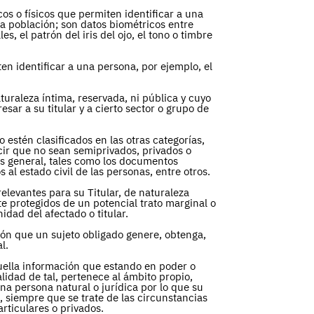
cos o físicos que permiten identificar a una
la población; son datos biométricos entre
les, el patrón del iris del ojo, el tono o timbre
en identificar a una persona, por ejemplo, el
turaleza íntima, reservada, ni pública y cuyo
sar a su titular y a cierto sector o grupo de
 estén clasificados en las otras categorías,
ecir que no sean semiprivados, privados o
és general, tales como los documentos
os al estado civil de las personas, entre otros.
relevantes para su Titular, de naturaleza
te protegidos de un potencial trato marginal o
nidad del afectado o titular.
ón que un sujeto obligado genere, obtenga,
al.
uella información que estando en poder o
lidad de tal, pertenece al ámbito propio,
na persona natural o jurídica por lo que su
 siempre que se trate de las circunstancias
articulares o privados.