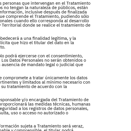
as personas que intervengan en el Tratamiento
s no tengan la naturaleza de públicos, están
 información, inclusive después de finalizada
 que comprende el Tratamiento, pudiendo sólo
onales cuando ello corresponda al desarrollo
 Territorial donde se realice el tratamiento de
obedecerá a una finalidad legítima, y la
cita que hizo el titular del dato en la
nto.
ólo podrá ejercerse con el consentimiento,
r. Los Datos Personales no serán obtenidos o
n ausencia de mandato legal o judicial que
se compromete a tratar únicamente los datos
rtinentes y limitados al mínimo necesario con
an su tratamiento de acuerdo con la
esponsable y/o encargada del Tratamiento de
, proporcionará las medidas técnicas, humanas
eguridad a los registros de datos personales,
sulta, uso o acceso no autorizado o
formación sujeta a Tratamiento será veraz,
able y comprensible, el titular podrá