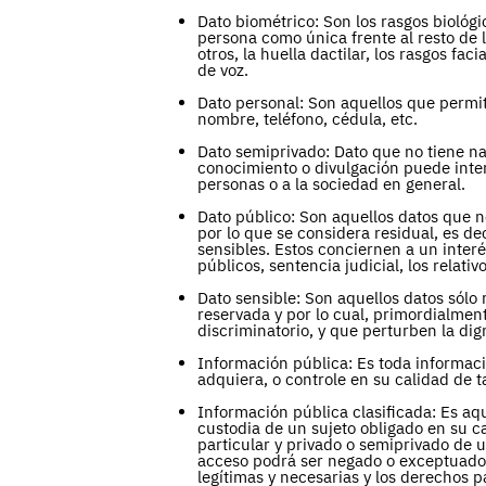
Dato biométrico: Son los rasgos biológi
persona como única frente al resto de 
otros, la huella dactilar, los rasgos facia
de voz.
Dato personal: Son aquellos que permit
nombre, teléfono, cédula, etc.
Dato semiprivado: Dato que no tiene na
conocimiento o divulgación puede intere
personas o a la sociedad en general.
Dato público: Son aquellos datos que no
por lo que se considera residual, es d
sensibles. Estos conciernen a un inter
públicos, sentencia judicial, los relativ
Dato sensible: Son aquellos datos sólo 
reservada y por lo cual, primordialmen
discriminatorio, y que perturben la dig
Información pública: Es toda informaci
adquiera, o controle en su calidad de t
Información pública clasificada: Es aq
custodia de un sujeto obligado en su ca
particular y privado o semiprivado de u
acceso podrá ser negado o exceptuado,
legítimas y necesarias y los derechos p