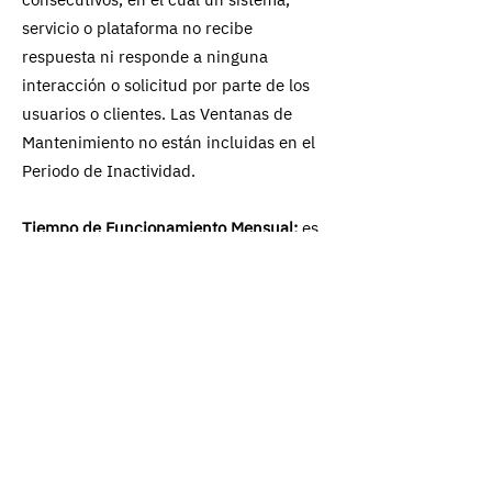
servicio o plataforma no recibe
respuesta ni responde a ninguna
interacción o solicitud por parte de los
usuarios o clientes. Las Ventanas de
Mantenimiento no están incluidas en el
Periodo de Inactividad.
Tiempo de Funcionamiento Mensual:
es
el total de minutos del mes, menos los
Periodos de Inactividad del mes.
Porcentaje de Tiempo en
Funcionamiento Mensual:
Es el Tiempo
de Funcionamiento Mensual dividido por
el total de minutos en el mes.
Servicio Cubierto:
significa los servicios